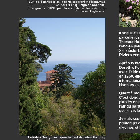
Sur la clé de voûte de la porte est gravé l'idéogramme
chinois "Fô" qui signifie bonheur.
Il fut gravé en 1879 après la visite de l'ambassadeur de
Chine en Angleterre.
Il acquiert 
parcelle jus
Thomas Hanb
l’ancien pal
XIe siècle. 
Riviera con
Après la mo
Dorothy. Pe
avec l’aide
en 1960, ell
internationa
Hanbury est
Quant à moi, 
C’est donc 
plantés en 
l’air du pa
que je vis l
Je suis sou
printemps en
glycines et 
Le Palais Orengo vu depuis le haut du jadrin Hanbury