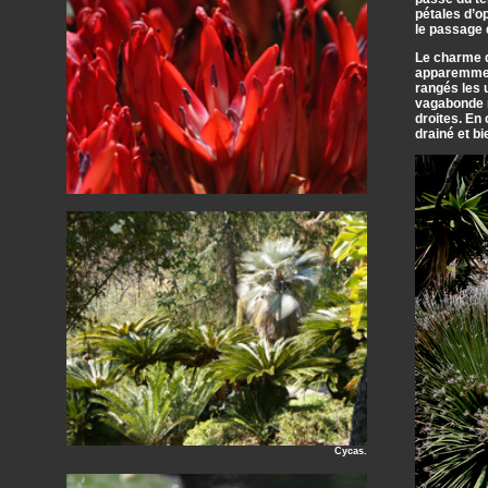
pétales d’op
le passage 
Le charme d
apparemment
rangés les 
vagabonde n
droites. En
drainé et bi
Cycas.