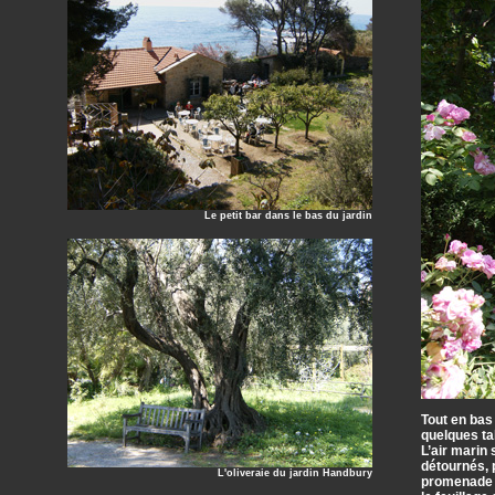
Le petit bar dans le bas du jardin
Tout en bas
quelques tab
L’air marin
détournés, p
L'oliveraie du jardin Handbury
promenade 