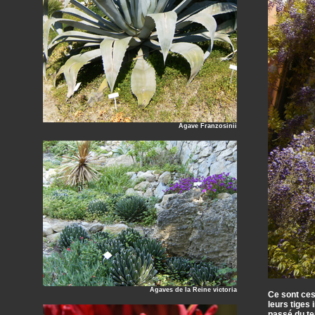
Agave Franzosinii
Agaves de la Reine victoria
Ce sont ces
leurs tiges 
passé du te