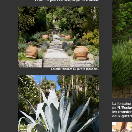
La tour du palais est masquée par un araucaria.
Escalier menant au jardin japonais..
La fontaine
de “L’Escla
les transfo
deux-guerr