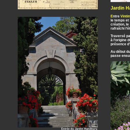
Jardin H
E
ntre
Vintim
le temps et 
création, l
rafraîchi l’
Traversé par
à l’origine
présence d’
Au début du 
passe ensui
Entrée du Jardin Handbury.