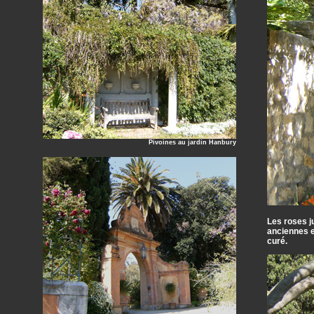
Pivoines au jardin Hanbury
Les roses j
anciennes e
curé.