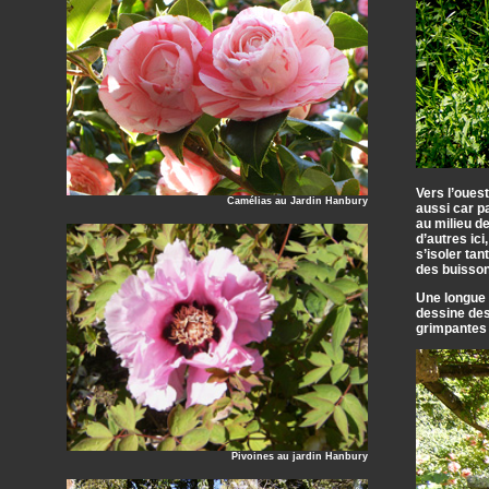
Vers l’ouest
Camélias au Jardin Hanbury
aussi car pa
au milieu d
d’autres ici
s’isoler ta
des buisson
Une longue p
dessine des
grimpantes 
Pivoines au jardin Hanbury